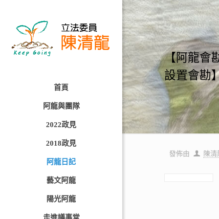
【阿龍會
設置會勘
首頁
阿龍與團隊
2022政見
2018政見
發佈由
陳清
阿龍日記
藝文阿龍
陽光阿龍
走進議事堂