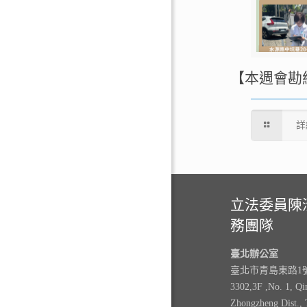
【本週會勘
詳
立法委員陳
務團隊
臺北辦公室
臺北市青島東路1號3
3302,3F ,No. 1, Qi
Zhongzheng Dist., 