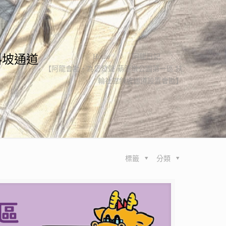
斜坡通道
Home
阿龍日記
【阿龍會勘．為您發聲 葫蘆墩公園第一區 扶
輪社館斜坡通道設置會勘】
標籤
分類