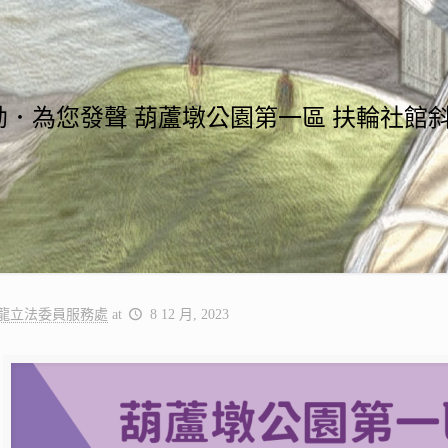
勘．為您發聲 葫蘆墩公園第一區 扶輪社館
】
龍立法委員服務處
at
8 12 月, 2023