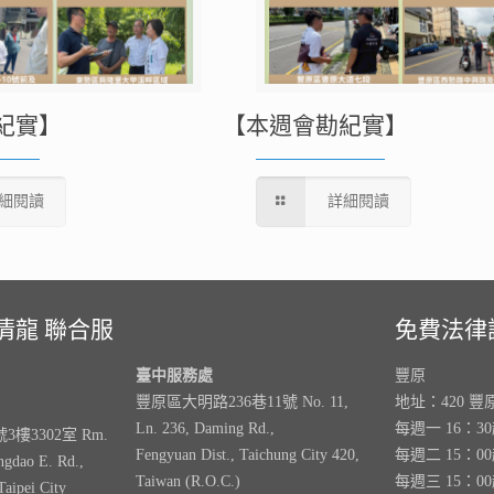
紀實】
【本週會勘紀實】
細閱讀
詳細閱讀
清龍 聯合服
免費法律
臺中服務處
豐原
豐原區大明路236巷11號 No. 11,
地址：420 豐
Ln. 236, Daming Rd.,
每週一 16：3
樓3302室 Rm.
Fengyuan Dist., Taichung City 420,
每週二 15：0
ngdao E. Rd.,
Taiwan (R.O.C.)
每週三 15：0
Taipei City