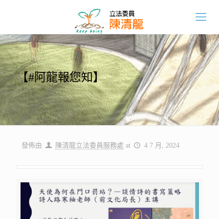
【#阿龍報您知】
發佈由
陳清龍立法委員服務處
at
4 7 月, 2024