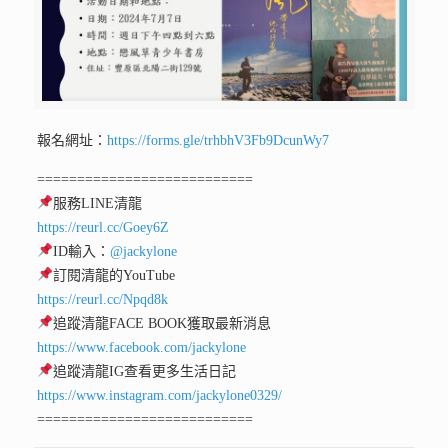
報名網址：
https://forms.gle/trhbhV3Fb9DcunWy7
===========================
服務LINE清龍
https://reurl.cc/Goey6Z
ID輸入：
@jackylone
訂閱清龍的YouTube
https://reurl.cc/Npqd8k
追蹤清龍FACE BOOK獲取最新消息
https://www.facebook.com/jackylone
追蹤清龍IG查看更多生活日記
https://www.instagram.com/jackylone0329/
===========================