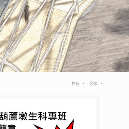
Home
阿龍日記
【#阿龍報您知】
標籤
分類