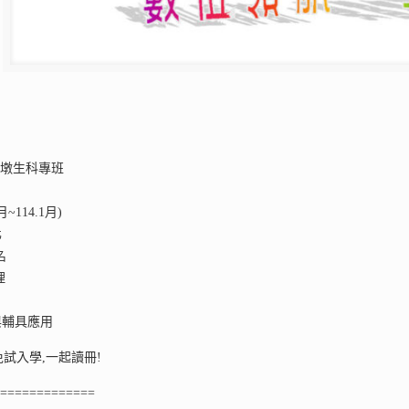
蘆墩生科專班
~114.1月)
化
名
理
與輔具應用
免試入學,一起讀冊!
==============