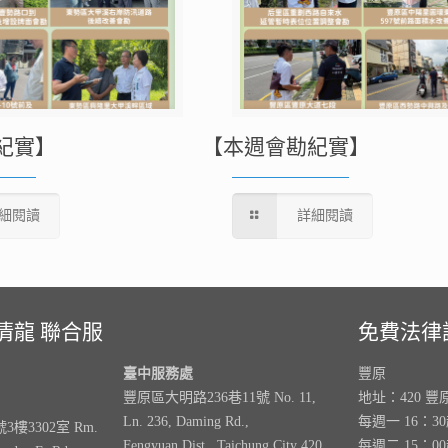
紀實】
【本週會勘紀實】
細閱讀
詳細閱讀
清龍 聯合服
免費法律
臺中服務處
豐原
豐原區大明路236巷11號 No. 11,
地址：420 豐
Ln. 236, Daming Rd.,
每週一 16：3
樓3302室 Rm.
Fengyuan Dist., Taichung City 420,
每週二 15：0