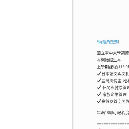
#阿龍報您知
國立空中大學葫
⁂開始招生⁂
上學期課程(113.9月
日本語文與文
臺灣風情畫-地
休閒與健康管
家族企業管理
高齡友善空間
年滿18即可報名,
=============