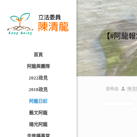
【#阿龍
首頁
阿龍與團隊
2022政見
發佈由
陳清
2018政見
阿龍日記
藝文阿龍
陽光阿龍
走進議事堂