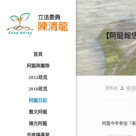
【阿龍報恁
首頁
阿龍與團隊
2022政見
發佈由
陳清
2018政見
阿龍日記
藝文阿龍
陽光阿龍
阿龍今早參加「
走進議事堂