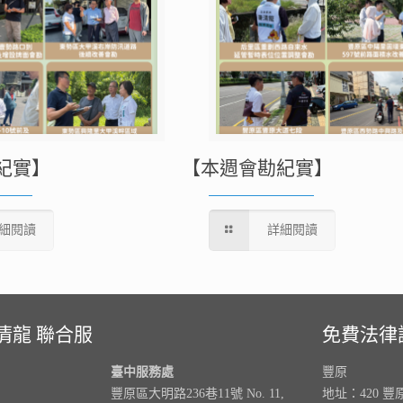
紀實】
【本週會勘紀實】
細閱讀
詳細閱讀
清龍 聯合服
免費法律
臺中服務處
豐原
豐原區大明路236巷11號 No. 11,
地址：420 豐