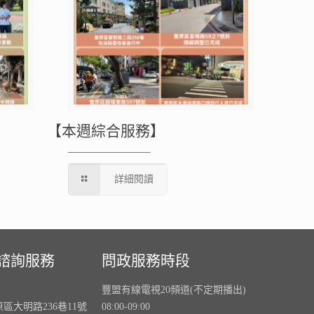
【本週綜合服務】
詳細閱讀
諮詢服務
問政服務時段
豐盟有線電視20頻道(不定期播出)
原區大明路236巷11號
08:00-09:00