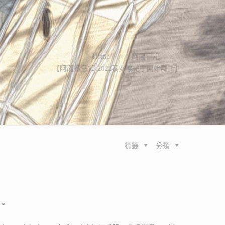
Home
阿龍日記
【阿龍報恁知-2022泰安櫻花季開始囉！】
標籤
分類
艷。