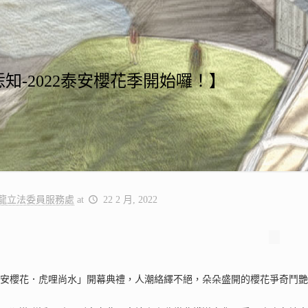
知-2022泰安櫻花季開始囉！】
龍立法委員服務處
at
22 2 月, 2022
泰安櫻花．虎哩尚水」開幕典禮，人潮絡繹不絕，朵朵盛開的櫻花爭奇鬥