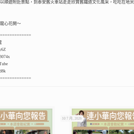
可以順遊附近景點，到泰安舊火車站走走欣賞舊鐵道文化風采，吃吃在地
阿龍心花開～
==============
龍
ey6Z
074x
ube
qd8k
==============
10 7 月, 2026