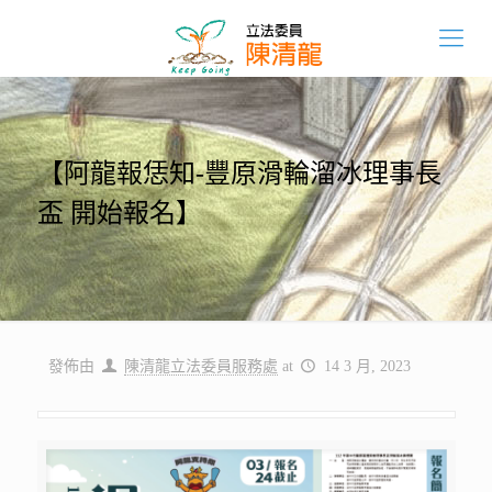
【阿龍報恁知-豐原滑輪溜冰理事長
盃 開始報名】
發佈由
陳清龍立法委員服務處
at
14 3 月, 2023