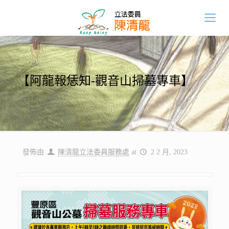
【阿龍報恁知-觀音山掃墓專車】
發佈由
陳清龍立法委員服務處
at
2 2 月, 2023