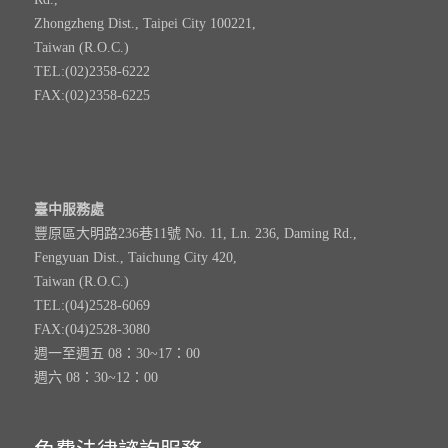
Zhongzheng Dist., Taipei City 100221,
Taiwan (R.O.C.)
TEL:(02)2358-6222
FAX:(02)2358-6225
臺中服務處
豐原區大明路236巷11號 No. 11, Ln. 236, Daming Rd.,
Fengyuan Dist., Taichung City 420,
Taiwan (R.O.C.)
TEL:(04)2528-6069
FAX:(04)2528-3080
週一至週五 08：30~17：00
週六 08：30~12：00