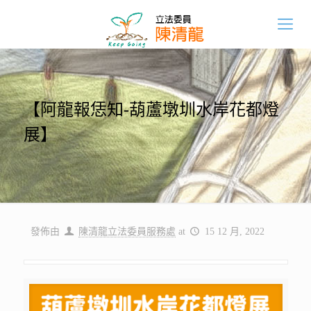
【阿龍報恁知-葫蘆墩圳水岸花都燈
展】
發佈由
陳清龍立法委員服務處
at
15 12 月, 2022