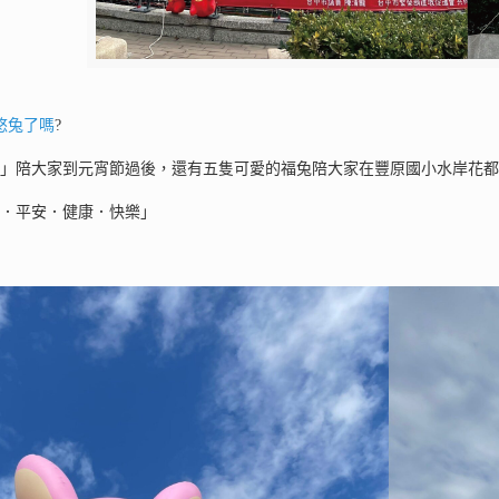
悠兔了嗎
?
兔」陪大家到元宵節過後，還有五隻可愛的福兔陪大家在豐原國小水岸花
氣．平安．健康．快樂」