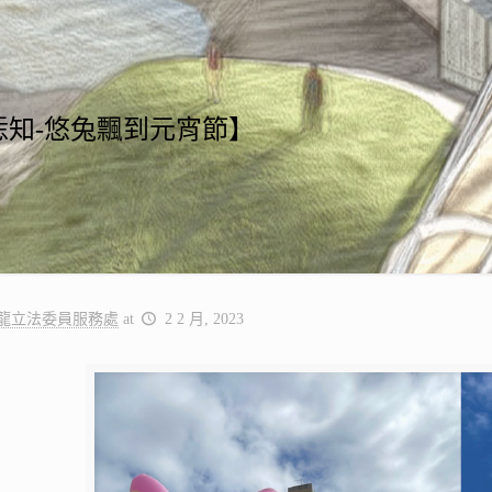
恁知-悠兔飄到元宵節】
龍立法委員服務處
at
2 2 月, 2023