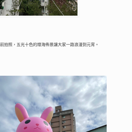
都前拍照，五光十色的燈海佈景讓大家一路浪漫到元宵。