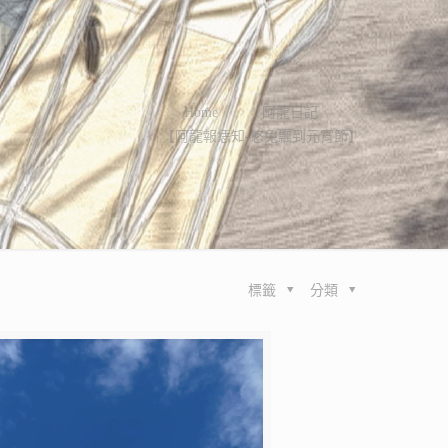
Home
阿龍日記
【阿龍報恁知-悠兔飄到元宵節】
標籤
分類