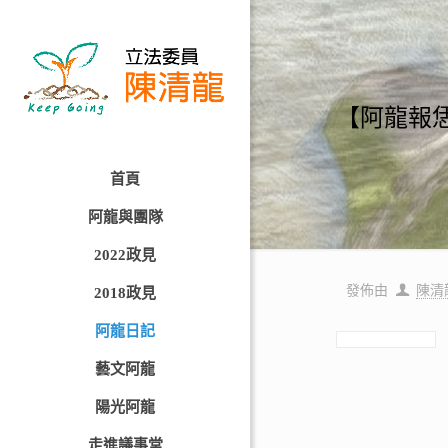
【阿龍報
首頁
阿龍與團隊
2022政見
發佈由
陳清
2018政見
阿龍日記
藝文阿龍
陽光阿龍
走進議事堂