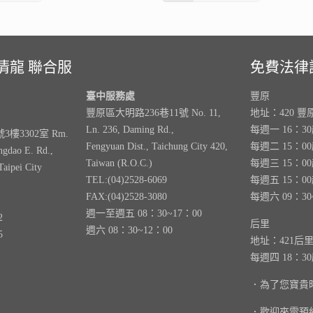
清龍 聯合服
免費法律
臺中服務處
豐原
豐原區大明路236巷11號 No. 11,
地址：420 豐
Ln. 236, Daming Rd.,
每週一 16：3
樓3302室 Rm.
Fengyuan Dist., Taichung City 420,
每週二 15：0
ngdao E. Rd.,
Taiwan (R.O.C.)
每週三 15：0
Taipei City
TEL:(04)2528-6069
每週五 15：0
FAX:(04)2528-3080
每週六 09：30
週一至週五 08：30~17：00
2
后里
週六 08：30~12：00
5
地址：421后
每週四 18：3
．為了您寶貴
．歡迎來電預