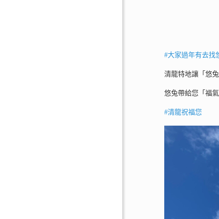
#大家過年有去找
清龍特地讓「悠
悠兔帶給您「福
#清龍祝福您