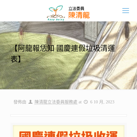
【阿龍報恁知 國慶連假垃圾清運
表】
發佈由
陳清龍立法委員服務處
at
6 10 月, 2023