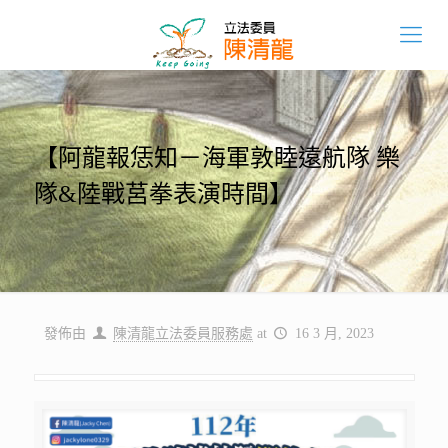
【阿龍報恁知－海軍敦睦遠航隊 樂
隊&陸戰莒拳表演時間】
發佈由
陳清龍立法委員服務處
at
16 3 月, 2023