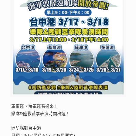
軍事迷、海軍迷看過來！
樂隊&陸戰莒拳表演時間出爐！
巡防艦到台中港
日期：3/17(星期五)、3/18(星期六)