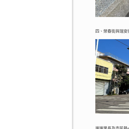
四、榮春街與瑞安
謝謝里長及市民熱