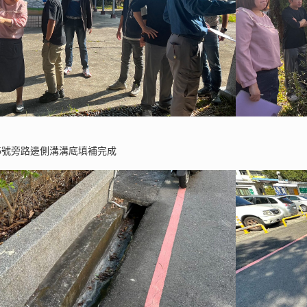
15號旁路邊側溝溝底填補完成