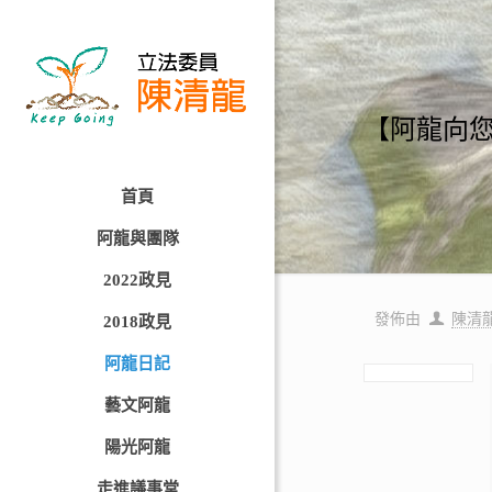
【阿龍向您報
首頁
阿龍與團隊
2022政見
發佈由
陳清
2018政見
阿龍日記
藝文阿龍
陽光阿龍
走進議事堂