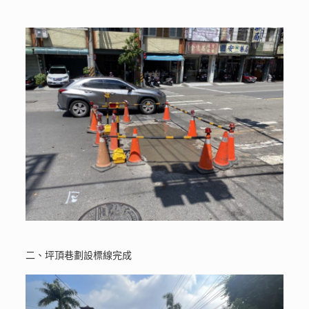
二、坪頂巷劃設標線完成