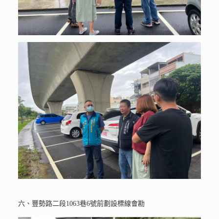
六、豐勢路二段1063巷6號前劃設標線會勘