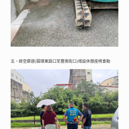
五、綠空廊道(圓環東路口至豐南街口)增設休憩座椅會勘