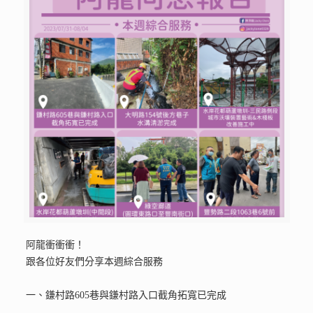
阿龍衝衝衝！
跟各位好友們分享本週綜合服務
一、鎌村路605巷與鎌村路入口截角拓寬已完成