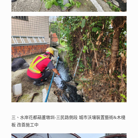
三、水岸花都葫蘆墩圳-三民路側段 城市沃壤裝置藝術&木棧
板 改善施工中