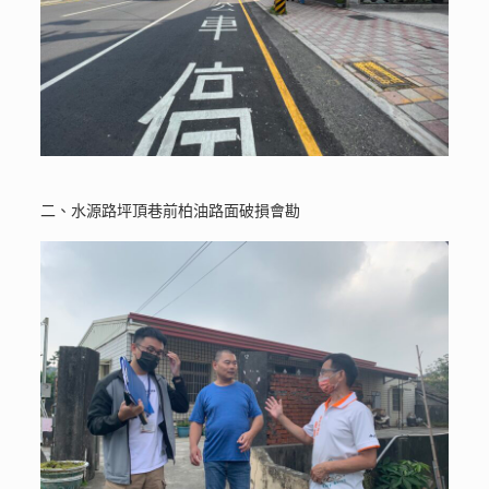
二、水源路坪頂巷前柏油路面破損會勘