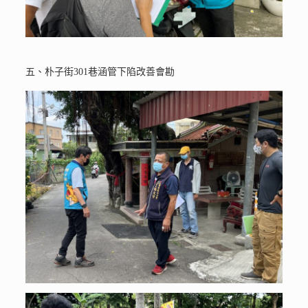
五、朴子街301巷涵管下陷改善會勘