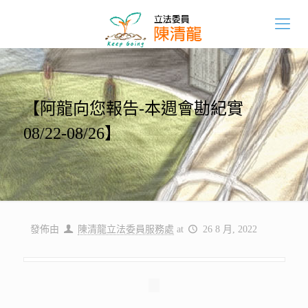
【阿龍向您報告-本週會勘紀實
08/22-08/26】
發佈由
陳清龍立法委員服務處
at
26 8 月, 2022