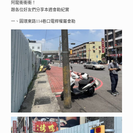
阿龍衝衝衝！
跟各位好友們分享本週會勘紀實
一、圓環東路114巷口電桿權屬會勘