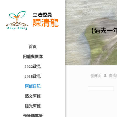
【過去一
首頁
阿龍與團隊
2022政見
發佈由
陳清
2018政見
阿龍日記
藝文阿龍
陽光阿龍
走進議事堂