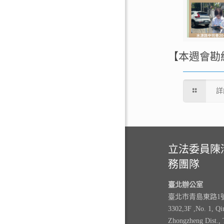
【本週會勘
詳
立法委員陳
務團隊
臺北辦公室
臺北市青島東路1號3
3302,3F ,No. 1, Qi
Zhongzheng Dist., 