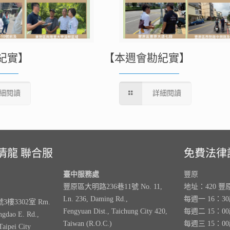
紀實】
【本週會勘紀實】
細閱讀
詳細閱讀
清龍 聯合服
免費法律
臺中服務處
豐原
豐原區大明路236巷11號 No. 11,
地址：420 豐
Ln. 236, Daming Rd.,
每週一 16：3
樓3302室 Rm.
Fengyuan Dist., Taichung City 420,
每週二 15：0
ngdao E. Rd.,
Taiwan (R.O.C.)
每週三 15：0
Taipei City