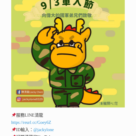
服務LINE清龍
https://reurl.cc/Goey6Z
ID輸入：
@jackylone