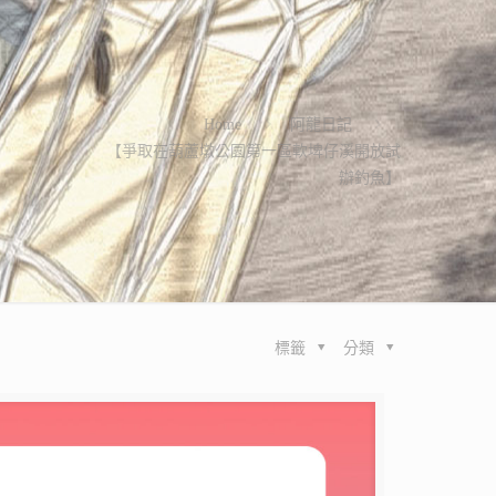
Home
阿龍日記
【爭取在葫蘆墩公園第一區軟埤仔溪開放試
辦釣魚】
標籤
分類