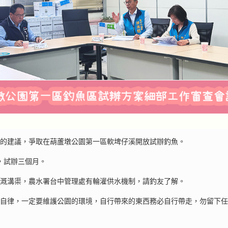
友的建議，爭取在葫蘆墩公園第一區軟埤仔溪開放試辦釣魚。
放，試辦三個月。
灌溉溝渠，農水署台中管理處有輪灌供水機制，請釣友了解。
能自律，一定要維護公園的環境，自行帶來的東西務必自行帶走，勿留下