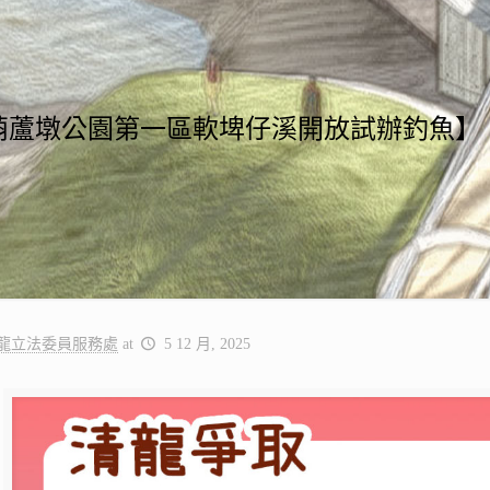
葫蘆墩公園第一區軟埤仔溪開放試辦釣魚】
龍立法委員服務處
at
5 12 月, 2025