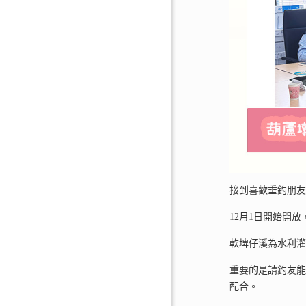
接到喜歡垂釣朋
12月1日開始開
軟埤仔溪為水利
重要的是請釣友
配合。