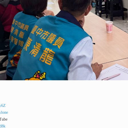
ey6Z
ylone
ube
qd8k