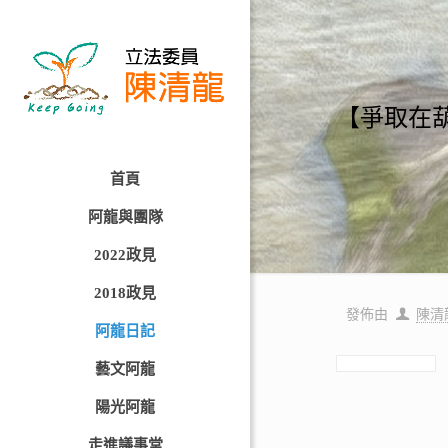
【爭取在
首頁
阿龍與團隊
2022政見
2018政見
發佈由
陳清
阿龍日記
藝文阿龍
陽光阿龍
走進議事堂