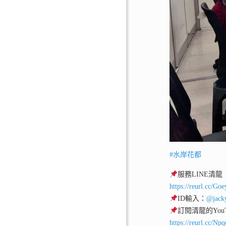
#水岸花都
服務LINE清龍
https://reurl.cc/Go
ID輸入：
@jack
訂閱清龍的YouT
https://reurl.cc/Np