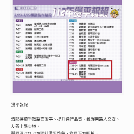
燙平報報
清龍持續爭取路面燙平、提升通行品質、維護用路人交安、
友善上學步道。
豐原區7/23-7/29預計燙平路段，詳見下方圖片。