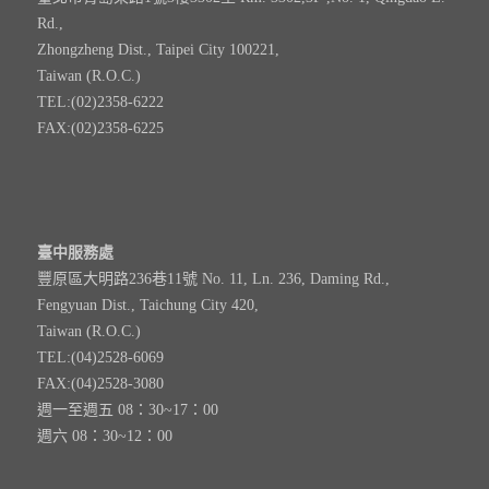
Rd.,
Zhongzheng Dist., Taipei City 100221,
Taiwan (R.O.C.)
TEL:(02)2358-6222
FAX:(02)2358-6225
臺中服務處
豐原區大明路236巷11號 No. 11, Ln. 236, Daming Rd.,
Fengyuan Dist., Taichung City 420,
Taiwan (R.O.C.)
TEL:(04)2528-6069
FAX:(04)2528-3080
週一至週五 08：30~17：00
週六 08：30~12：00