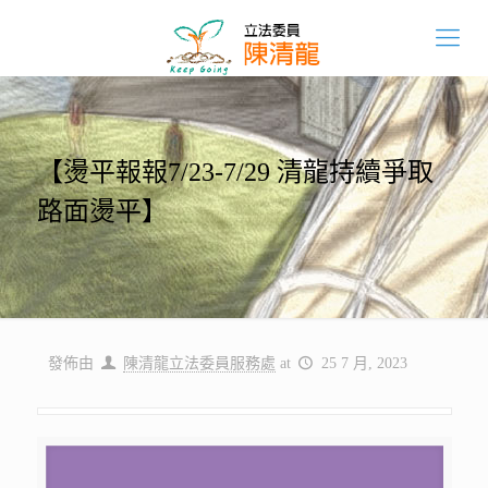
【燙平報報7/23-7/29 清龍持續爭取
路面燙平】
發佈由
陳清龍立法委員服務處
at
25 7 月, 2023