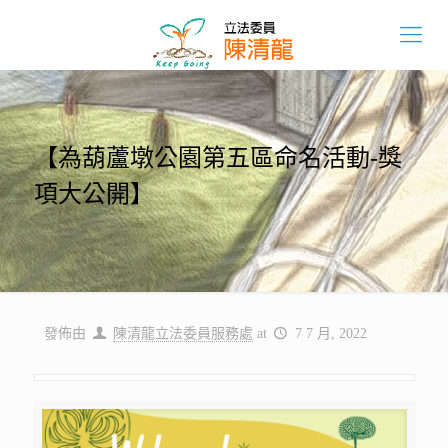
【為葫蘆墩公園第五區命名活動-獎
項大公開】
發佈由
陳清龍立法委員服務處
at
7 7 月, 2022