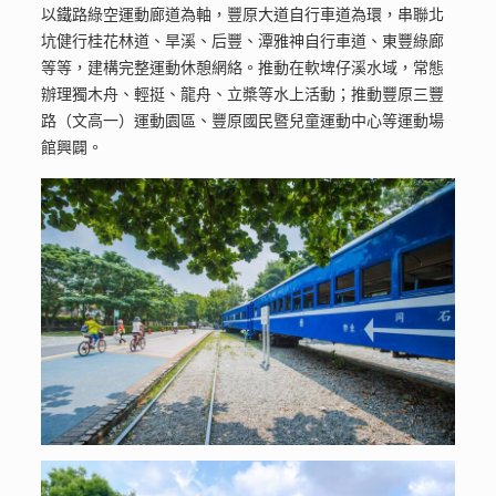
以鐵路綠空運動廊道為軸，豐原大道自行車道為環，串聯北
坑健行桂花林道、旱溪、后豐、潭雅神自行車道、東豐綠廊
等等，建構完整運動休憩網絡。推動在軟埤仔溪水域，常態
辦理獨木舟、輕挺、龍舟、立槳等水上活動；推動豐原三豐
路（文高一）運動園區、豐原國民暨兒童運動中心等運動場
館興闢。