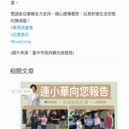
度。
懇請各位鄉親全力支持，精心建構豐原、后里舒適生活空間
的陳清龍！
#繁榮葫蘆墩
#后豐更好
#KeepGoing
(圖片來源：臺中市政府觀光旅遊局)
相關文章
10 7 月, 2026