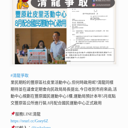
#清龍爭取
里民期盼的豐原區社皮里活動中心,但何時啟用呢?清龍同樣
期待並在議會定期會向民政局局長提出,今日收到市府來函,活
動中心規劃在豐原國民運動中心1樓,運動局預計本年5月底點
交豐原區公所進行裝,8月配合國民運動中心正式啟用
服務LINE清龍
https://reurl.cc/Goey6Z
ID輸入：
@jackylone