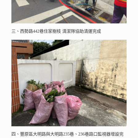
三、西勢路442巷住家樹枝 清潔隊協助清運完成
四、豐原區大明路與大明路235巷、236巷路口監視器增設完