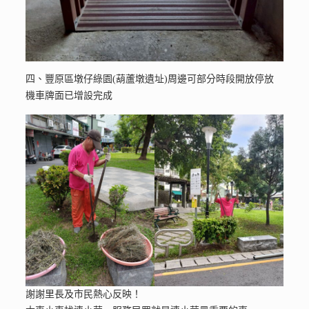
四、豐原區墩仔綠園(葫蘆墩遺址)周邊可部分時段開放停放
機車牌面已增設完成
謝謝里長及市民熱心反映！