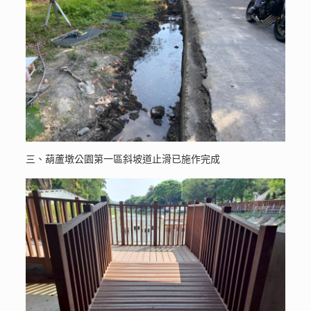
三、葫蘆墩公園第一區斜坡道止滑已施作完成