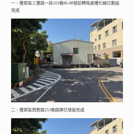
一、豐原區三豐路一段103巷86-88號前轉彎處槽化線已劃設
完成
二、豐原區西勢路253巷路牌已增設完成