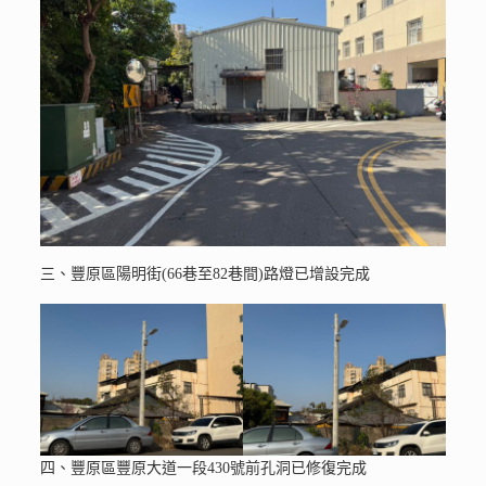
三、豐原區陽明街(66巷至82巷間)路燈已增設完成
四、豐原區豐原大道一段430號前孔洞已修復完成