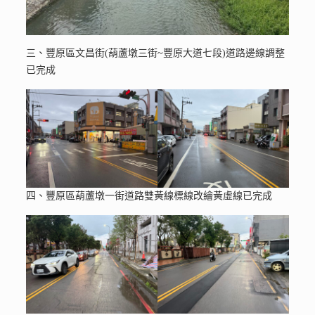
三、豐原區文昌街(葫蘆墩三街~豐原大道七段)道路邊線調整
已完成
四、豐原區葫蘆墩一街道路雙黃線標線改繪黃虛線已完成