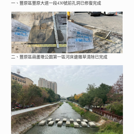
一、豐原區豐原大道一段430號前孔洞已修復完成
二、豐原區葫蘆墩公園第一區河床邊雜草清除已完成