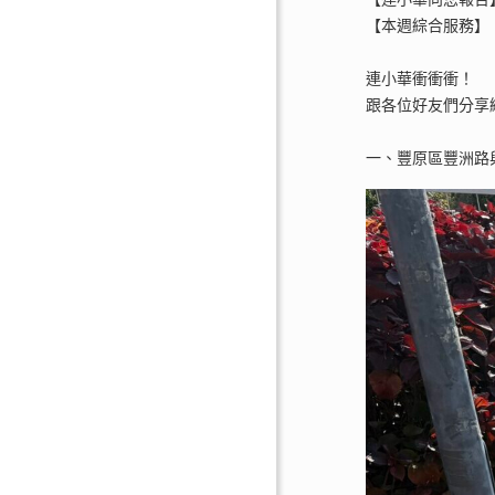
【本週綜合服務】
連小華衝衝衝！
跟各位好友們分享
一、豐原區豐洲路