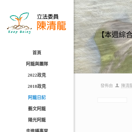
【本週綜
首頁
阿龍與團隊
2022政見
發佈由
陳清
2018政見
阿龍日記
藝文阿龍
陽光阿龍
走進議事堂