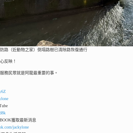
堤防路（近動物之家）倒塌路樹已清除路恢復通行
熱心反映！
，服務民眾就是阿龍最重要的事。
ey6Z
ylone
ube
qd8k
 BOOK獲取最新消息
ok.com/jackylone