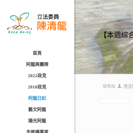
【本週綜
首頁
阿龍與團隊
2022政見
發佈由
陳清
2018政見
阿龍日記
藝文阿龍
陽光阿龍
走進議事堂