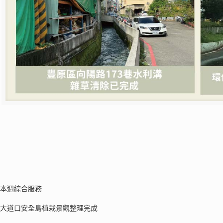
】
享本週綜合服務
原大道口安全島植栽景觀整理完成