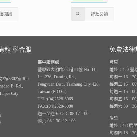
細閱讀
詳細閱讀
清龍 聯合服
免費法律
臺中服務處
豐原
豐原區大明路236巷11號 No. 11,
地址：420 豐
Ln. 236, Daming Rd.,
每週一 16：3
樓3302室 Rm.
Fengyuan Dist., Taichung City 420,
每週二 15：0
ngdao E. Rd.,
Taiwan (R.O.C.)
每週三 15：0
Taipei City
TEL:(04)2528-6069
每週五 15：0
FAX:(04)2528-3080
每週六 09：30
週一至週五 08：30~17：00
2
后里
週六 08：30~12：00
5
地址：421后
每週四 18：3