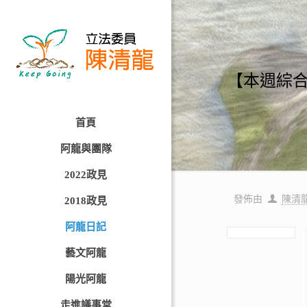
【本週綜
首頁
阿龍與團隊
2022政見
發佈由
陳清
2018政見
阿龍日記
藝文阿龍
陽光阿龍
走進議事堂