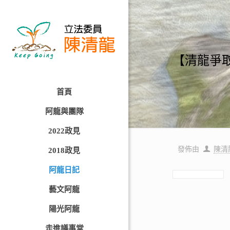
【清龍爭
首頁
阿龍與團隊
2022政見
發佈由
陳清
2018政見
阿龍日記
藝文阿龍
陽光阿龍
走進議事堂