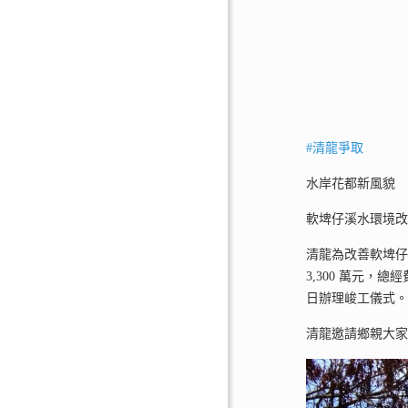
#清龍爭取
水岸花都新風貌
軟埤仔溪水環境
清龍為改善軟埤仔
3,300 萬元，總
日辦理峻工儀式
清龍邀請鄉親大