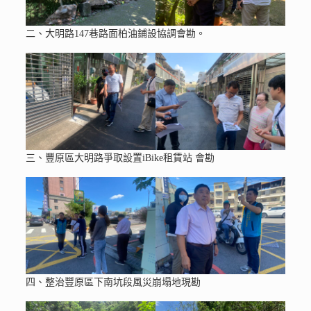
二、大明路147巷路面柏油鋪設協調會勘。
三、豐原區大明路爭取設置iBike租賃站 會勘
四、整治豐原區下南坑段風災崩塌地現勘