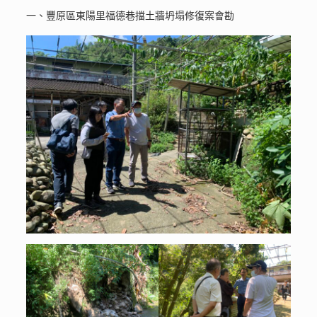
一、豐原區東陽里福德巷擋土牆坍塌修復案會勘