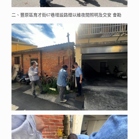
二、豐原區育才街67巷增設路燈以維夜間照明及交安 會勘