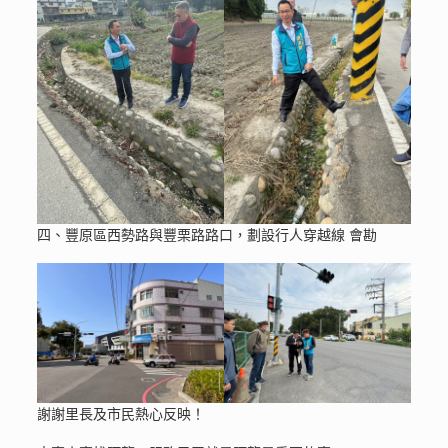
四、豐原區西勢路與豐栗路路口，劃設行人穿越線 會勘
謝謝里長及市民熱心反映！