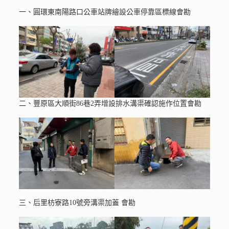
一、圓環東南陽路口公車站牌繪設公車停靠區標線會勘
二、豐原區大順街86巷2弄增設排水溝渠確認施作位置會勘
三、后里枋寮路10號旁溝渠加蓋 會勘