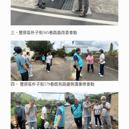
三、豐原區朴子街565巷路面改善會勘
四、 豐原區朴子街579巷既有路邊側溝重修會勘