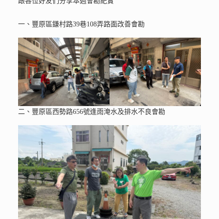
跟各位好友們分享本週會勘紀實
一、豐原區鎌村路39巷108弄路面改善會勘
二、豐原區西勢路656號逢雨淹水及排水不良會勘