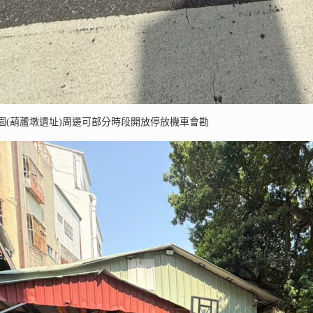
園(葫蘆墩遺址)周邊可部分時段開放停放機車會勘