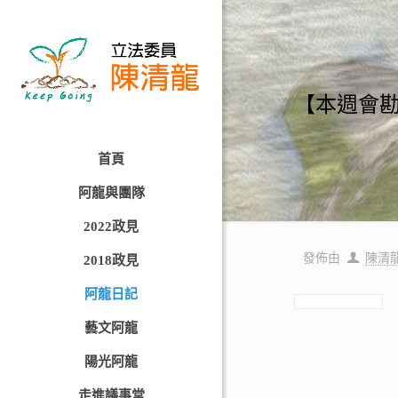
【本週會
首頁
阿龍與團隊
2022政見
發佈由
陳清
2018政見
阿龍日記
藝文阿龍
陽光阿龍
走進議事堂