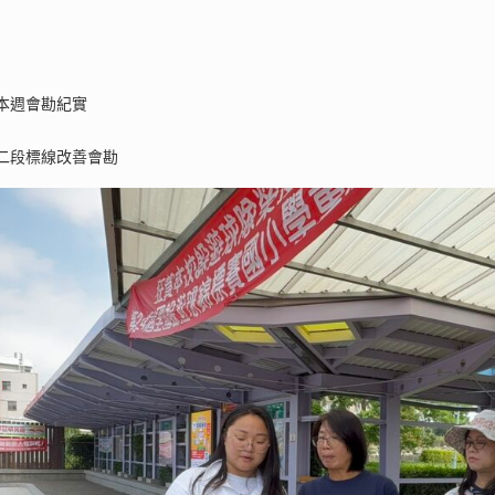
本週會勘紀實
二段標線改善會勘