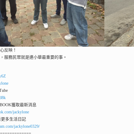
熱心反映！
華，服務民眾就是連小華最重要的事。
ey6Z
ylone
ube
qd8k
 BOOK獲取最新消息
ok.com/jackylone
看更多生活日記
ram.com/jackylone0329/
==============