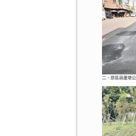
二、原區葫蘆墩