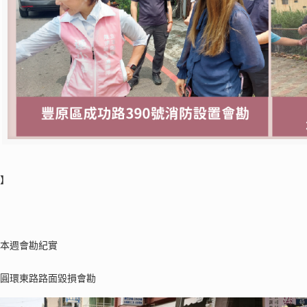
告】
】
享本週會勘紀實
至圓環東路路面毀損會勘