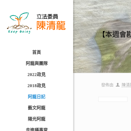
【本週會
首頁
阿龍與團隊
2022政見
發佈由
陳清
2018政見
阿龍日記
藝文阿龍
陽光阿龍
走進議事堂