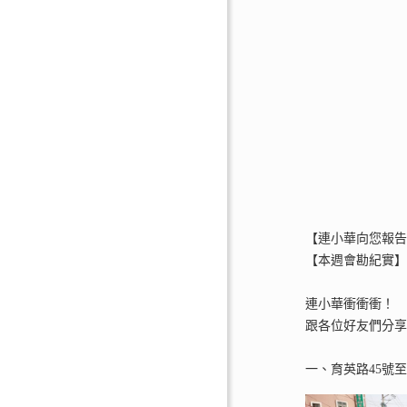
【連小華向您報
【本週會勘紀實
連小華衝衝衝！
跟各位好友們分
一、育英路45號