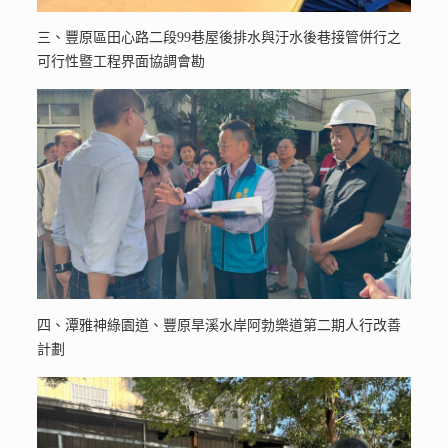
三、豐原區田心路二段99巷屋後排水與汙水後巷接管併行之
可行性暨工程界面協調會勘
四、潭雅神綠園道、豐原旱溪水岸阿勃樂道第二期人行改善
計劃