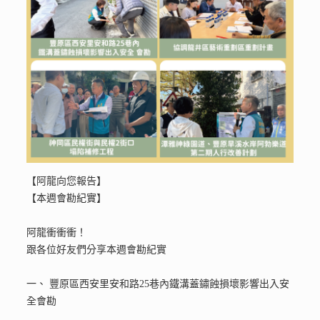
【阿龍向您報告】
【本週會勘紀實】
阿龍衝衝衝！
跟各位好友們分享本週會勘紀實
一、 豐原區西安里安和路25巷內鐵溝蓋鏽蝕損壞影響出入安
全會勘