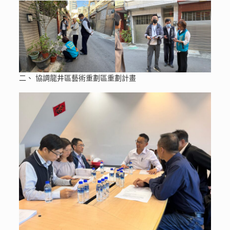
二、 協調龍井區藝術重劃區重劃計畫