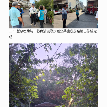
二、 豐原區北坑一巷與清風嶺步道公共廁所前路燈已修繕完
成