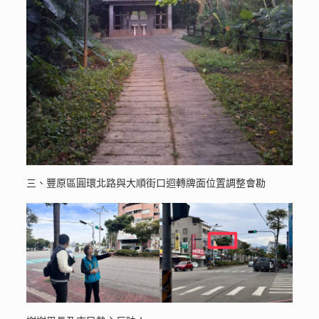
三、豐原區圓環北路與大順街口迴轉牌面位置調整會勘