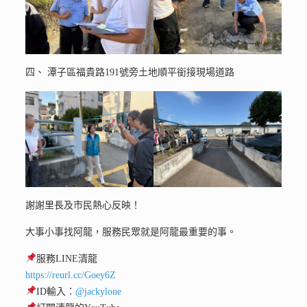
四、 潭子區福貴路191號旁土地順平銜接現場道路
謝謝里長及市民熱心反映！
大事小事找阿龍，服務民眾就是阿龍最重要的事。
服務LINE清龍
https://reurl.cc/Goey6Z
ID輸入：
@jackylone