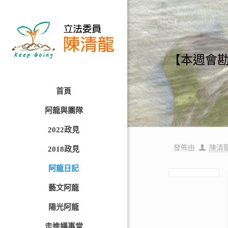
【本週會
首頁
阿龍與團隊
2022政見
發佈由
陳清
2018政見
阿龍日記
藝文阿龍
陽光阿龍
走進議事堂