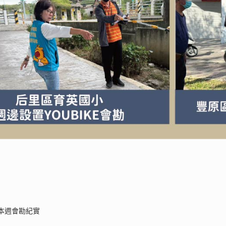
本週會勘紀實