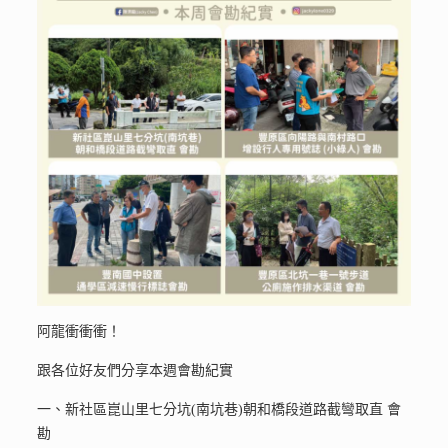
阿龍衝衝衝！
跟各位好友們分享本週會勘紀實
一、新社區崑山里七分坑(南坑巷)朝和橋段道路截彎取直 會
勘