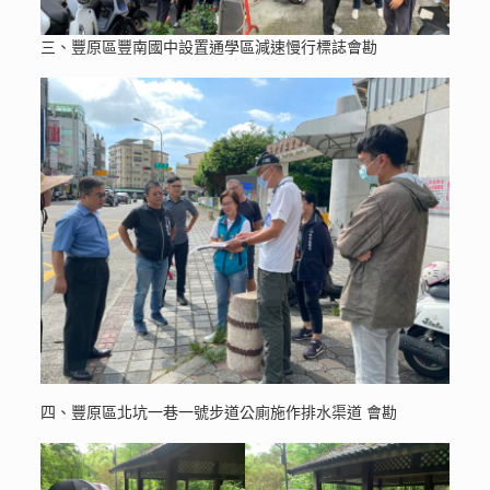
三、豐原區豐南國中設置通學區減速慢行標誌會勘
四、豐原區北坑一巷一號步道公廁施作排水渠道 會勘