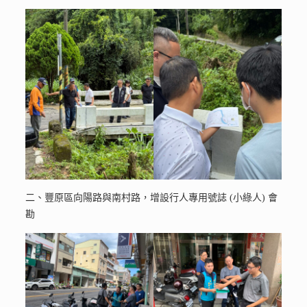
二、豐原區向陽路與南村路，增設行人專用號誌 (小綠人) 會
勘