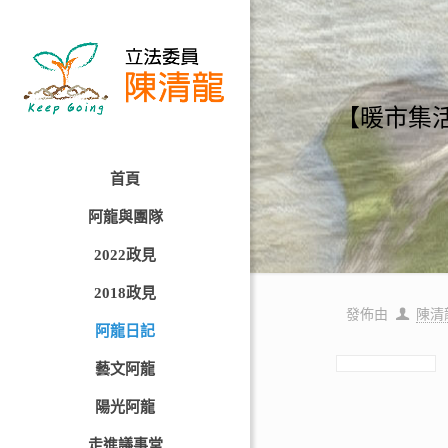
【暖市集活
首頁
阿龍與團隊
2022政見
2018政見
發佈由
陳清
阿龍日記
藝文阿龍
陽光阿龍
走進議事堂