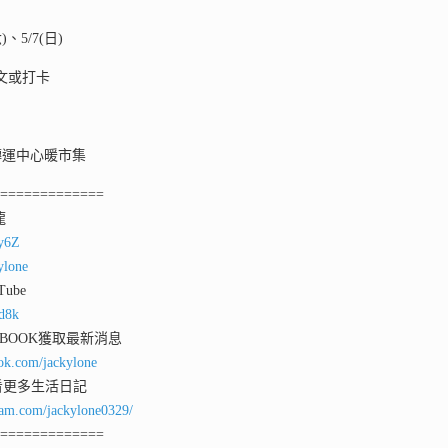
)、5/7(日)
貼文或打卡
轉運中心暖市集
==============
龍
ey6Z
ylone
ube
qd8k
 BOOK獲取最新消息
ok.com/jackylone
看更多生活日記
ram.com/jackylone0329/
==============