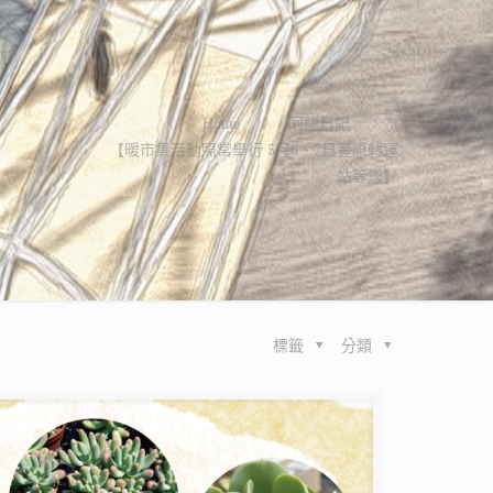
Home
阿龍日記
【暖市集活動照常舉行 5月6、7日豐原轉運
站等您】
標籤
分類