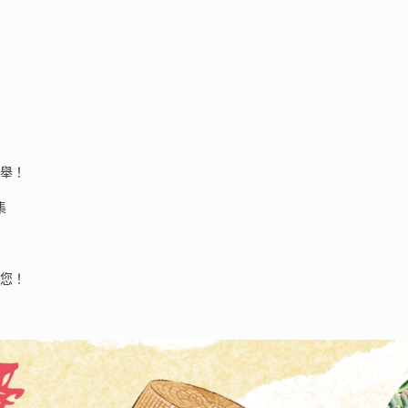
盛舉！
集
等您！