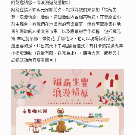
阿龍邀請您一同浪漫遊葫蘆墩圳
阿龍在情人節與元宵節前夕，相揪鄉親們來參加「福葫生
豐．浪漫情原」活動，這個活動內容相當精彩，在豐原國小
前主舞台，有我們在地樂團的音樂饗宴，還有阿龍邀集在地
青年籌辦的20攤文青市集，以及應景的手作課程，包括戳元
宵-羊毛氈吊飾、做情花-手綁花束，也可以現場報名參加。
最重要的是，12日當天下午4點開幕儀式，有打卡追蹤送虎年
小提燈活動（數量有限、送完為止），期待大家一起參與！
詳細活動內容請看圖片！