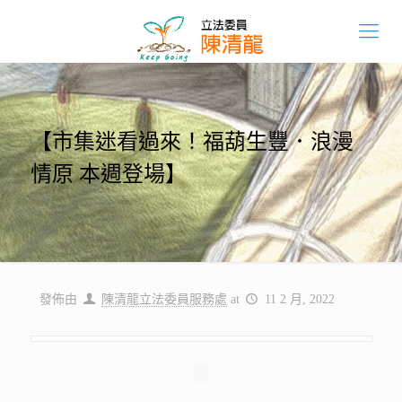
【市集迷看過來！福葫生豐．浪漫
情原 本週登場】
發佈由
陳清龍立法委員服務處
at
11 2 月, 2022