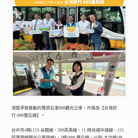
清龍爭取推動的豐原后里888觀光公車，升級為【台灣好
行-888豐后線】。
台中市4條(153-谷關線、309高美線、11-時尚城中城線、151
阿罩霧線觀光公車路線)，2條(888-豐后線、66副-大坑線)台