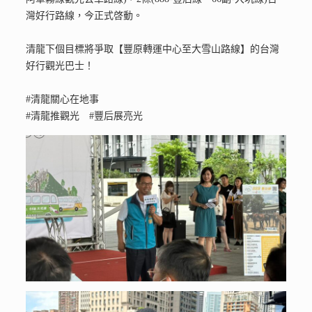
灣好行路線，今正式啓動。
清龍下個目標將爭取【豐原轉運中心至大雪山路線】的台灣
好行觀光巴士！
#清龍關心在地事
#清龍推觀光 #豐后展亮光