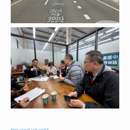
https://reurl.cc/Goey6Z