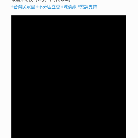
#台灣民眾黨
#不分區立委
#陳清龍
#懇請支持