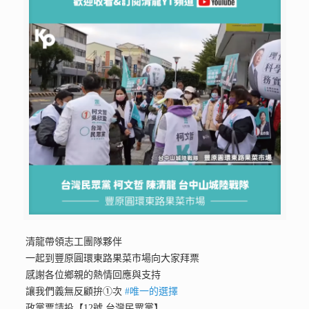
清龍帶領志工團隊夥伴
一起到豐原圓環東路果菜市場向大家拜票
感謝各位鄉親的熱情回應與支持
讓我們義無反顧拚①次
#唯一的選擇
政黨票請投【12號 台灣民眾黨】