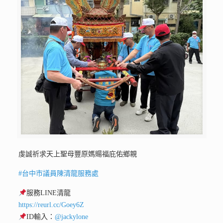
虔誠祈求天上聖母豐原媽𧶽福庇佑鄉親
#台中市議員陳清龍服務處
服務LINE清龍
https://reurl.cc/Goey6Z
ID輸入：
@jackylone