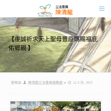
【虔誠祈求天上聖母豐原媽𧶽福庇
佑鄉親 】
發佈由
陳清龍立法委員服務處
at
22 4 月, 2025